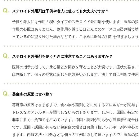
ステロイド外用剤は子供や老人に使っても大丈夫ですか？
子供や老人には作用の弱いタイプのステロイド外用剤を使います。医師の指
作用の心配はありません。副作用を訴えるほとんどのケースは自己判断で塗
っているのに塗り続けた場合などです。こまめに医師の判断を仰ぎましょう
ステロイド外用剤を使うときに注意することはありますか？
医師の指示に従って、塗る量とか回数を守ることが大切です。症状の強さ、
は判断して、個々の症状に応じた処方をいたします。決して自己判断で使用
蕁麻疹の原因は食べ物？
蕁麻疹の原因はさまざまで、食べ物や薬剤などに対するアレルギーが関与す
トレスなどアレルギーが関与しないものもあります。しかし、原因が特定で
非常に多く、約70％を占めています。原因・誘因が明らかな蕁麻疹の場合
です。原因・誘因が判らない蕁麻疹の場合はお薬（抗アレルギー剤を中心と
きます。内服方法・回数などは個々の症例に応じて違いますので、医師の指