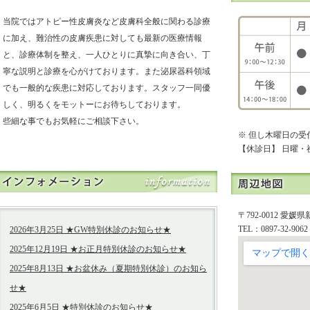
当院ではアトピー性皮膚炎など皮膚科全般に関わる診療
に加え、難治性の皮膚疾患に対しても最新の医療情報
と、診療体制を整え、一人ひとりに真摯に向き合い、丁
寧な説明と診療を心がけております。また泌尿器科領域
でも一般的な疾患に対応しております。スタッフ一同優
しく、明るくをモットーにお待ちしております。
些細な事でもお気軽にご相談下さい。
※ 但し木曜日の受付
【休診日】 日曜
〒792-0012 愛媛
TEL：0897-32-906
2026年3月25日
★GW特別休診のお知らせ★
2025年12月19日
★お正月特別休診のお知らせ★
2025年8月13日
★お盆休み（夏期特別休診）のお知ら
せ★
2025年6月5日
★特別休診のお知らせ★